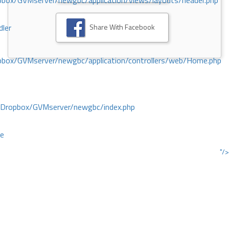
ox/GVMserver/newgbc/application/views/layouts/header.php
Share With Facebook
dler
box/GVMserver/newgbc/application/controllers/web/Home.php
/Dropbox/GVMserver/newgbc/index.php
ce
"/>