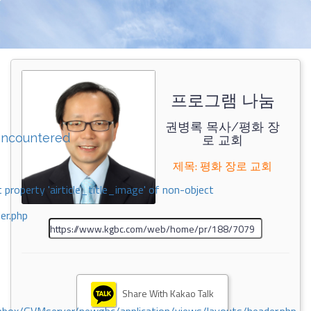
프로그램 나눔
권병록 목사/평화 장
encountered
로 교회
제목: 평화 장로 교회
 property 'airticle_title_image' of non-object
er.php
Share With Kakao Talk