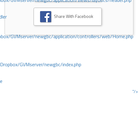
ox/GVMserver/newgbc/application/views/layouts/header.php
Share With Facebook
dler
box/GVMserver/newgbc/application/controllers/web/Home.php
/Dropbox/GVMserver/newgbc/index.php
ce
"/>