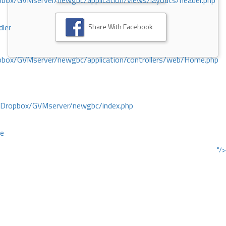
ox/GVMserver/newgbc/application/views/layouts/header.php
Share With Facebook
dler
box/GVMserver/newgbc/application/controllers/web/Home.php
/Dropbox/GVMserver/newgbc/index.php
ce
"/>