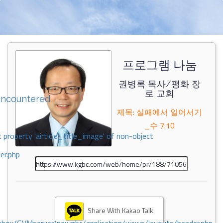
프로그램 나눔
권병록 목사/평화 장
로 교회
encountered
제목: 실패에서 일어서기
_수 7:10
 property 'airticle_title_image' of non-object
er.php
Share With Kakao Talk