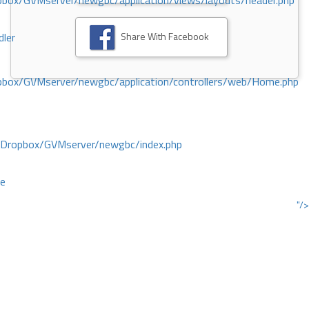
ox/GVMserver/newgbc/application/views/layouts/header.php
Share With Facebook
dler
box/GVMserver/newgbc/application/controllers/web/Home.php
/Dropbox/GVMserver/newgbc/index.php
ce
"/>