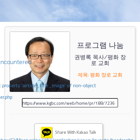
프로그램 나눔
권병록 목사/평화 장
encountered
로 교회
제목: 평화 장로 교회
 property 'airticle_title_image' of non-object
er.php
Share With Kakao Talk