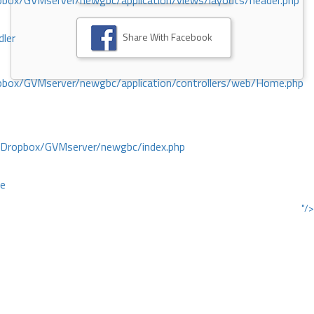
ox/GVMserver/newgbc/application/views/layouts/header.php
Share With Facebook
dler
box/GVMserver/newgbc/application/controllers/web/Home.php
/Dropbox/GVMserver/newgbc/index.php
ce
"/>