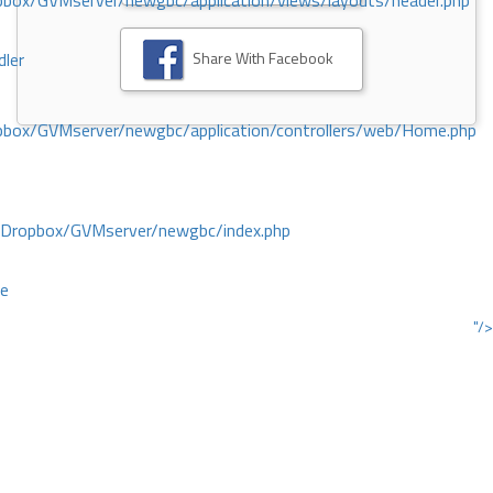
ox/GVMserver/newgbc/application/views/layouts/header.php
Share With Facebook
dler
box/GVMserver/newgbc/application/controllers/web/Home.php
/Dropbox/GVMserver/newgbc/index.php
ce
"/>