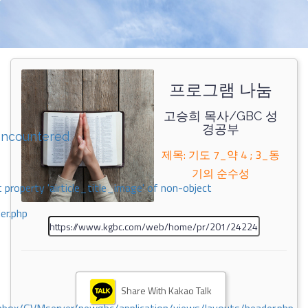
프로그램 나눔
고승희 목사/GBC 성
경공부
encountered
제목: 기도 7_약 4 ; 3_동
기의 순수성
 property 'airticle_title_image' of non-object
er.php
Share With Kakao Talk