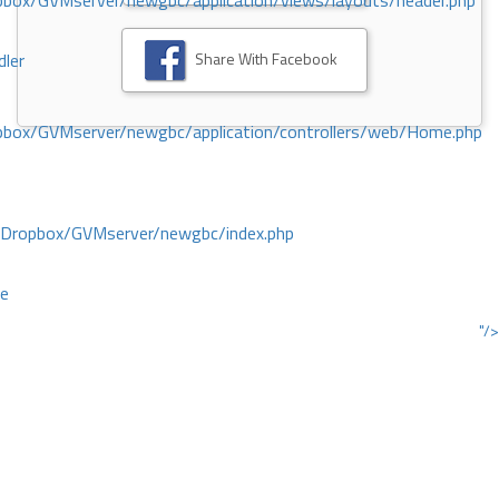
ox/GVMserver/newgbc/application/views/layouts/header.php
Share With Facebook
dler
box/GVMserver/newgbc/application/controllers/web/Home.php
/Dropbox/GVMserver/newgbc/index.php
ce
"/>