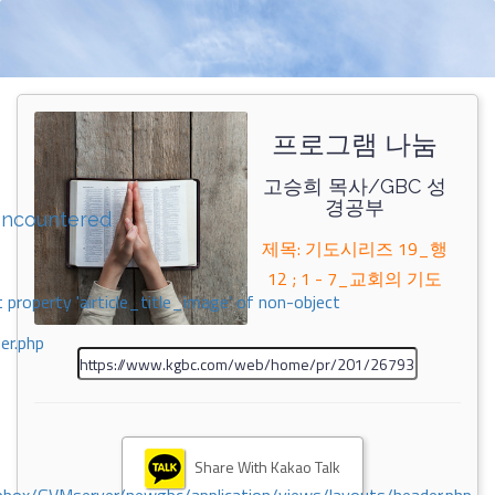
프로그램 나눔
고승희 목사/GBC 성
경공부
encountered
제목: 기도시리즈 19_행
12 ; 1 - 7_교회의 기도
 property 'airticle_title_image' of non-object
er.php
Share With Kakao Talk