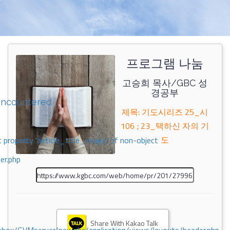
프로그램 나눔
고승희 목사/GBC 성
경공부
encountered
제목: 기도시리즈 25_시
106 ; 23_택하신 자의 기
도
 property 'airticle_title_image' of non-object
er.php
Share With Kakao Talk