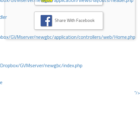
ox/GVMserver/newgbc/application/views/layouts/header.php
dler
Share With Facebook
box/GVMserver/newgbc/application/controllers/web/Home.php
/Dropbox/GVMserver/newgbc/index.php
ce
"/>