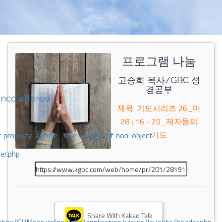
프로그램 나눔
고승희 목사/GBC 성
경공부
encountered
제목: 기도시리즈 26_마
28 ; 16 - 20_제자들의
기도
 property 'airticle_title_image' of non-object
er.php
Share With Kakao Talk