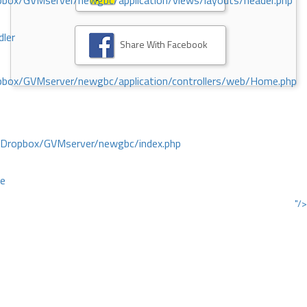
ox/GVMserver/newgbc/application/views/layouts/header.php
dler
Share With Facebook
box/GVMserver/newgbc/application/controllers/web/Home.php
/Dropbox/GVMserver/newgbc/index.php
ce
"/>