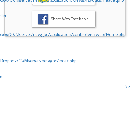
ox/GVMserver/newgbc/application/views/layouts/header.php
dler
Share With Facebook
box/GVMserver/newgbc/application/controllers/web/Home.php
/Dropbox/GVMserver/newgbc/index.php
ce
"/>