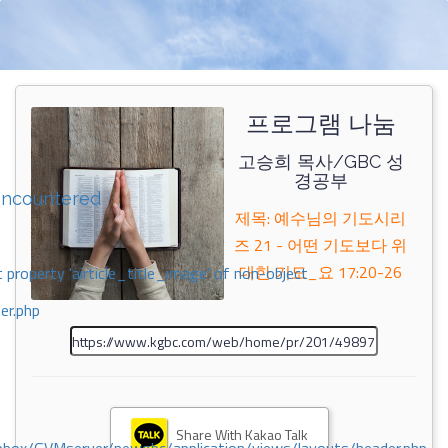
프로그램 나눔
고승희 목사/GBC 성
경공부
encountered
제목: 예수님의 기도시리
즈 21 - 어떤 기도보다 위
대한 기도_요 17:20-26
 property 'airticle_title_image' of non-object
er.php
Share With Kakao Talk