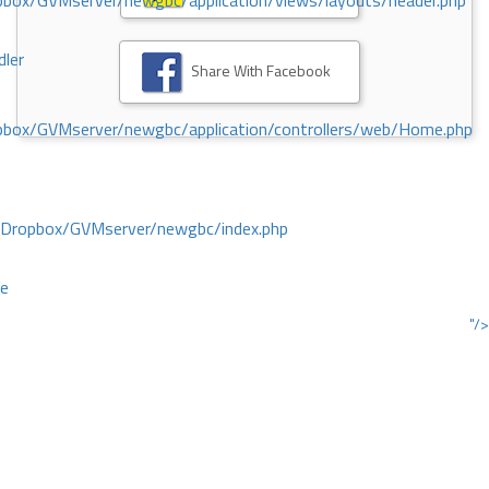
ox/GVMserver/newgbc/application/views/layouts/header.php
dler
Share With Facebook
box/GVMserver/newgbc/application/controllers/web/Home.php
/Dropbox/GVMserver/newgbc/index.php
ce
"/>