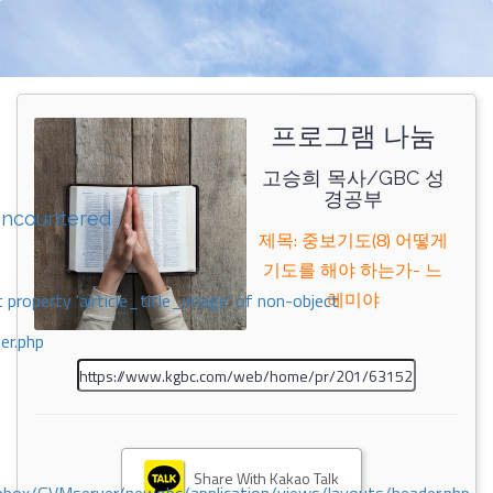
프로그램 나눔
고승희 목사/GBC 성
경공부
encountered
제목: 중보기도(8) 어떻게
기도를 해야 하는가- 느
헤미야
 property 'airticle_title_image' of non-object
er.php
Share With Kakao Talk