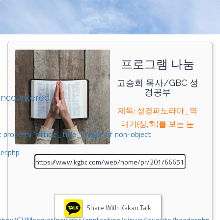
프로그램 나눔
고승희 목사/GBC 성
경공부
encountered
제목: 성경파노라마_역
대기(상,하)를 보는 눈
 property 'airticle_title_image' of non-object
er.php
Share With Kakao Talk