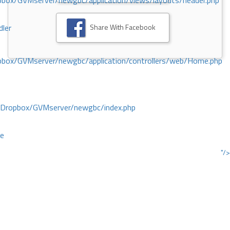
ox/GVMserver/newgbc/application/views/layouts/header.php
Share With Facebook
dler
box/GVMserver/newgbc/application/controllers/web/Home.php
/Dropbox/GVMserver/newgbc/index.php
ce
"/>