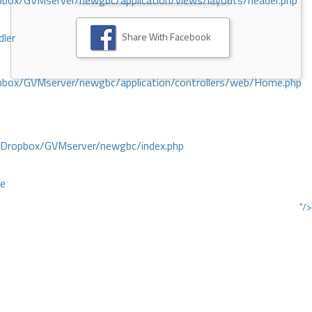
ox/GVMserver/newgbc/application/views/layouts/header.php
Share With Facebook
dler
box/GVMserver/newgbc/application/controllers/web/Home.php
/Dropbox/GVMserver/newgbc/index.php
ce
"/>