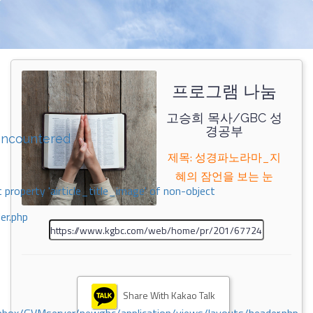
프로그램 나눔
고승희 목사/GBC 성
경공부
encountered
제목: 성경파노라마_지
혜의 잠언을 보는 눈
 property 'airticle_title_image' of non-object
er.php
Share With Kakao Talk