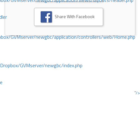
ox/GVMserver/newgbc/application/views/layouts/header.php
Share With Facebook
dler
box/GVMserver/newgbc/application/controllers/web/Home.php
/Dropbox/GVMserver/newgbc/index.php
ce
"/>