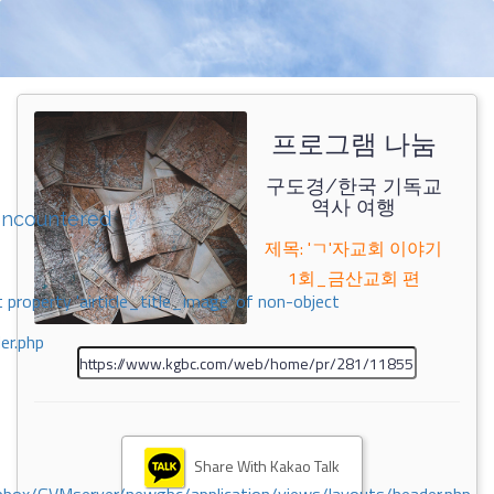
프로그램 나눔
구도경/한국 기독교
역사 여행
encountered
제목: 'ㄱ'자교회 이야기
1회_금산교회 편
 property 'airticle_title_image' of non-object
er.php
Share With Kakao Talk