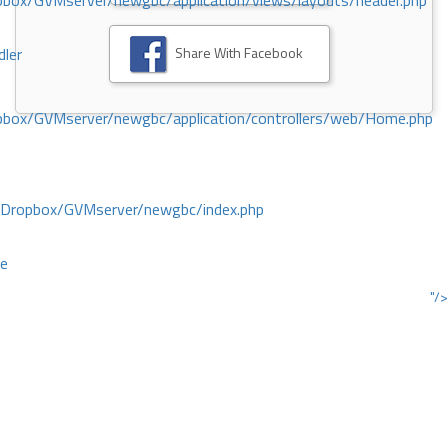
ox/GVMserver/newgbc/application/views/layouts/header.php
Share With Facebook
dler
box/GVMserver/newgbc/application/controllers/web/Home.php
/Dropbox/GVMserver/newgbc/index.php
ce
"/>