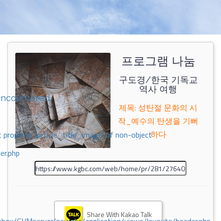
프로그램 나눔
구도경/한국 기독교
역사 여행
encountered
제목: 성탄절 문화의 시
작_예수의 탄생을 기뻐
하다
 property 'airticle_title_image' of non-object
er.php
Share With Kakao Talk