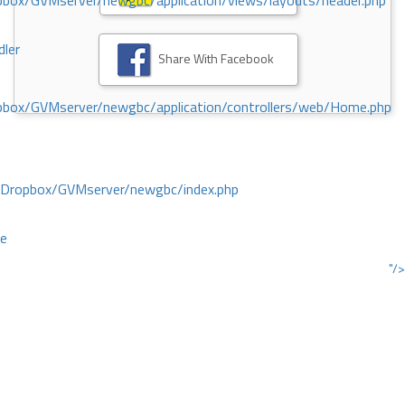
ox/GVMserver/newgbc/application/views/layouts/header.php
dler
Share With Facebook
box/GVMserver/newgbc/application/controllers/web/Home.php
/Dropbox/GVMserver/newgbc/index.php
ce
"/>