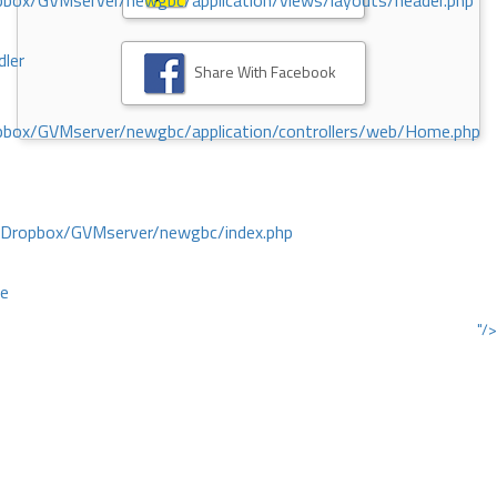
ox/GVMserver/newgbc/application/views/layouts/header.php
dler
Share With Facebook
box/GVMserver/newgbc/application/controllers/web/Home.php
/Dropbox/GVMserver/newgbc/index.php
ce
"/>