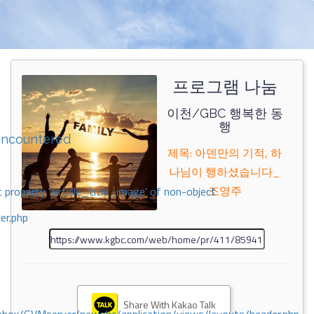
프로그램 나눔
이천/GBC 행복한 동
행
encountered
제목: 아덴만의 기적, 하
나님이 행하셨습니다_
조영주
 property 'airticle_title_image' of non-object
er.php
Share With Kakao Talk