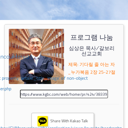
프로그램 나눔
심상은 목사/갈보리
선교교회
encountered
제목: 기다릴 줄 아는 자
_누가복음 2장 25-27절
 property 'airticle_title_image' of non-object
er.php
Share With Kakao Talk