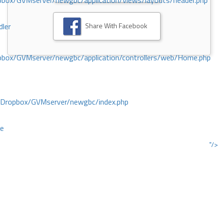
ox/GVMserver/newgbc/application/views/layouts/header.php
Share With Facebook
dler
box/GVMserver/newgbc/application/controllers/web/Home.php
/Dropbox/GVMserver/newgbc/index.php
ce
"/>