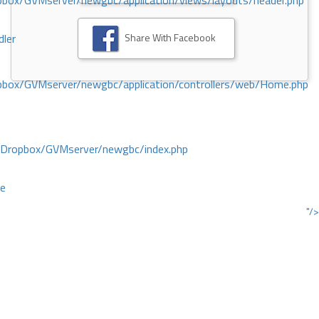
ox/GVMserver/newgbc/application/views/layouts/header.php
Share With Facebook
dler
box/GVMserver/newgbc/application/controllers/web/Home.php
/Dropbox/GVMserver/newgbc/index.php
ce
"/>