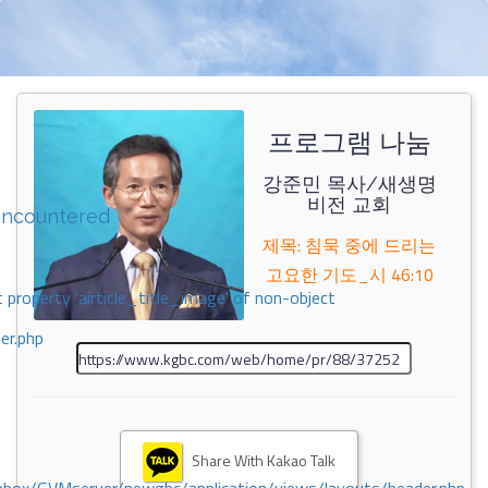
프로그램 나눔
강준민 목사/새생명
비전 교회
encountered
제목: 침묵 중에 드리는
고요한 기도_시 46:10
 property 'airticle_title_image' of non-object
er.php
Share With Kakao Talk