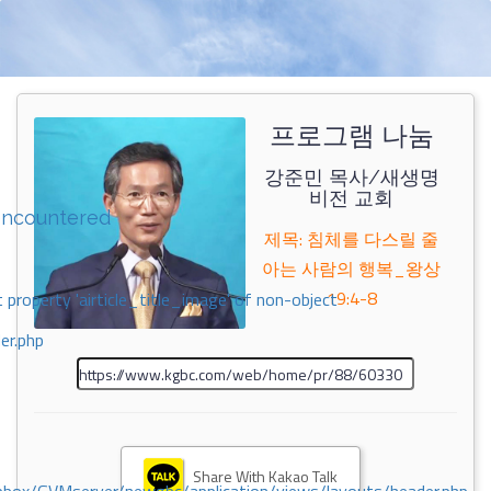
프로그램 나눔
강준민 목사/새생명
비전 교회
encountered
제목: 침체를 다스릴 줄
아는 사람의 행복_왕상
19:4-8
 property 'airticle_title_image' of non-object
er.php
Share With Kakao Talk