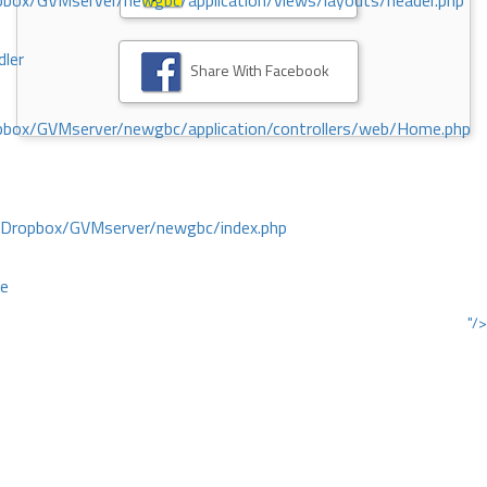
ox/GVMserver/newgbc/application/views/layouts/header.php
dler
Share With Facebook
box/GVMserver/newgbc/application/controllers/web/Home.php
/Dropbox/GVMserver/newgbc/index.php
ce
"/>