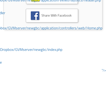
ox/GVMserver/newgbc/application/views/layouts/header.php
dler
Share With Facebook
box/GVMserver/newgbc/application/controllers/web/Home.php
/Dropbox/GVMserver/newgbc/index.php
ce
"/>