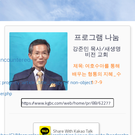
프로그램 나눔
강준민 목사/새생명
비전 교회
encountered
제목: 여호수아를 통해
배우는 형통의 지혜_수
1:7-9
 property 'airticle_title_image' of non-object
er.php
Share With Kakao Talk