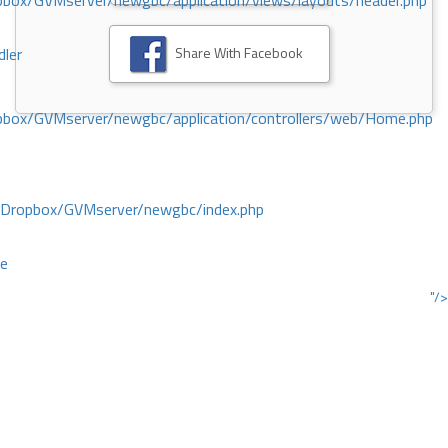
ox/GVMserver/newgbc/application/views/layouts/header.php
Share With Facebook
dler
box/GVMserver/newgbc/application/controllers/web/Home.php
/Dropbox/GVMserver/newgbc/index.php
ce
"/>