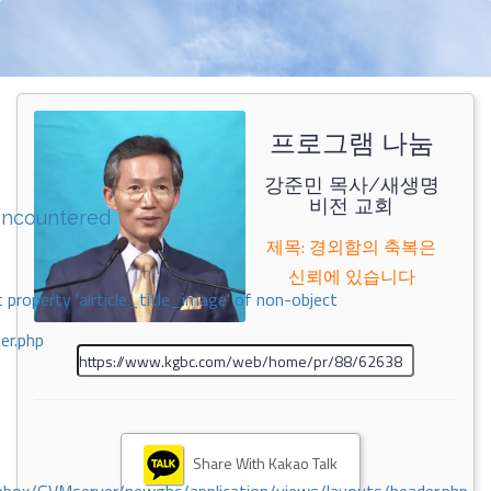
프로그램 나눔
강준민 목사/새생명
비전 교회
encountered
제목: 경외함의 축복은
신뢰에 있습니다
 property 'airticle_title_image' of non-object
er.php
Share With Kakao Talk