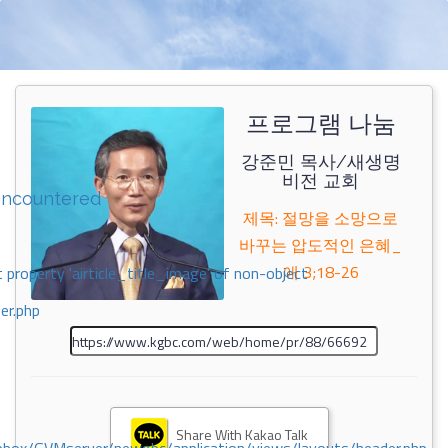
프로그램 나눔
강준민 목사/새생명
비전 교회
encountered
제목: 절망을 소망으로
바꾸는 압도적인 은혜_
애 3;18-26
 property 'airticle_title_image' of non-object
er.php
Share With Kakao Talk