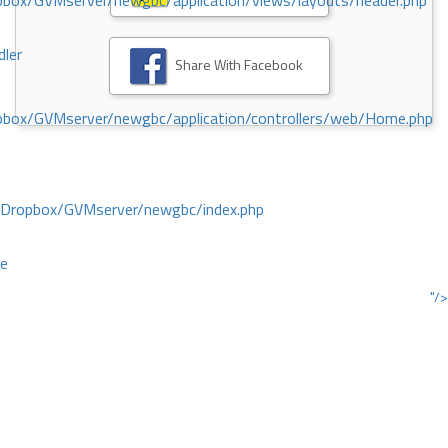
ox/GVMserver/newgbc/application/views/layouts/header.php
dler
Share With Facebook
box/GVMserver/newgbc/application/controllers/web/Home.php
/Dropbox/GVMserver/newgbc/index.php
ce
"/>