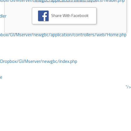
ox/GVMserver/newgbc/application/views/layouts/header.php
Share With Facebook
dler
box/GVMserver/newgbc/application/controllers/web/Home.php
/Dropbox/GVMserver/newgbc/index.php
ce
"/>