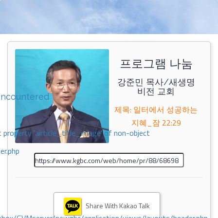
프로그램 나눔
강준민 목사/새생명
비전 교회
encountered
제목: 일터에서 성공하는
지혜_잠 22:29
 property 'airticle_title_image' of non-object
er.php
Share With Kakao Talk