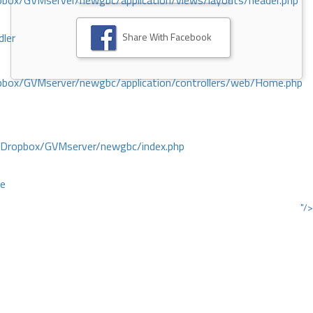
ox/GVMserver/newgbc/application/views/layouts/header.php
Share With Facebook
dler
box/GVMserver/newgbc/application/controllers/web/Home.php
/Dropbox/GVMserver/newgbc/index.php
ce
"/>