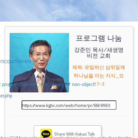
프로그램 나눔
강준민 목사/새생명
비전 교회
encountered
제목: 유일하신 삼위일체
하나님을 아는 지식_요
17-3
 property 'airticle_title_image' of non-object
er.php
Share With Kakao Talk