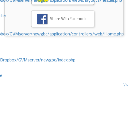
ox/GVMserver/newgbc/application/views/layouts/header.php
dler
Share With Facebook
box/GVMserver/newgbc/application/controllers/web/Home.php
/Dropbox/GVMserver/newgbc/index.php
ce
"/>