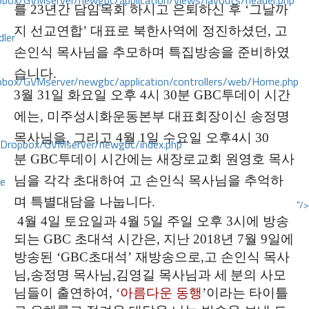
ox/GVMserver/newgbc/application/views/layouts/header.php
를 23년간 담임목회 하시고 은퇴하신 후 ‘그날까
지 선교연합’ 대표로 북한사역에 정진하셨던, 고
dler
손인식 목사님을 추모하며 특집방송을 준비하였
습니다.
box/GVMserver/newgbc/application/controllers/web/Home.php
3
월 31일 화요일 오후 4시 30분 GBC투데이 시간
에는, 미주성시화운동본부 대표회장이신 송정명
목사님을, 그리고 4월 1일 수요일 오후4시 30
/Dropbox/GVMserver/newgbc/index.php
분 GBC투데이 시간에는 새장로교회 원영호 목사
ce
님을 각각 초대하여 고 손인식 목사님을 추억하
며 특별대담을 나눕니다.
"/>
4
월 4일 토요일과 4월 5일 주일 오후 3시에 방송
되는 GBC 초대석 시간은, 지난 2018년 7월 9일에
방송된
‘GBC
초대석’ 재방송으로,고 손인식 목사
님,송정명 목사님,김영길 목사님과 세
분의 사모
님들이 출연하여
, ‘
아름다운 동행
’이라는 타이틀