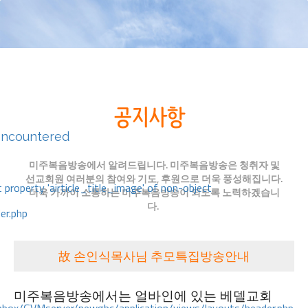
encountered
미주복음방송에서 알려드립니다. 미주복음방송은 청취자 및
선교회원 여러분의 참여와 기도, 후원으로 더욱 풍성해집니다.
 property 'airticle_title_image' of non-object
더욱 가까이 소통하는 미주복음방송이 되도록 노력하겠습니
다.
er.php
故 손인식목사님 추모특집방송안내
미주복음방송에서는 얼바인에 있는 베델교회