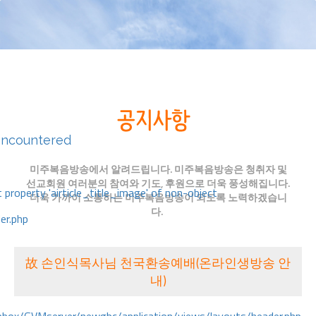
encountered
미주복음방송에서 알려드립니다. 미주복음방송은 청취자 및
선교회원 여러분의 참여와 기도, 후원으로 더욱 풍성해집니다.
 property 'airticle_title_image' of non-object
더욱 가까이 소통하는 미주복음방송이 되도록 노력하겠습니
다.
er.php
故 손인식목사님 천국환송예배(온라인생방송 안
내)