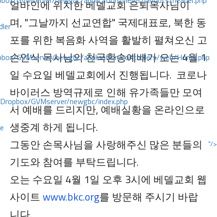
ox/GVMserver/newgbc/application/views/layouts/header.php
얼바인에 위치한 베델교회 은퇴목사님이
며, "그날까지 선교연합" 국제대표로, 북한 동
dler
포를 위한 복음화 사역을 활발히 펼쳐오신 고
손인식 목사님의 천국환송예배가 오는 4월 1
box/GVMserver/newgbc/application/controllers/web/Home.php
일 수요일 베델교회에서 진행됩니다. 코로나
바이러스 방역규제로 인해 유가족들만 모여
/Dropbox/GVMserver/newgbc/index.php
서 예배를 드리지만, 예배실황을 온라인으로
생중계 하게 됩니다.
ce
그동안 손목사님을 사랑해주신 많은 분들의
"/>
기도와 참여를 부탁드립니다.
오는 수요일 4월 1일 오후 3시에 베델교회 웹
사이트
www.bkc.org
를 방문해 주시기 바랍
니다.