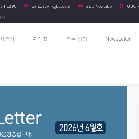
484-1190
am1190@kgbc.com
GBC Youtube
GBC 
보기
시듣기
편성표
듣는 성경
NewsLetter