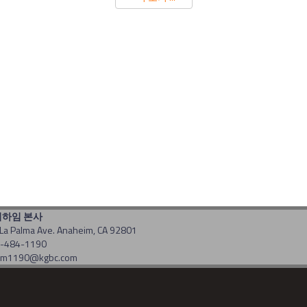
너하임 본사
La Palma Ave. Anaheim, CA 92801
14-484-1190
: am1190@kgbc.com
t(c) 2017 by gbc. All rights reserved. Powered by
CDS