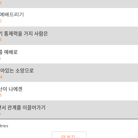
2
 예배드리기
5
기 통제력을 가지 사람은
8
를 예배로
1
ᆯ아있는 소망으로
04
ᅡᆫ이 나에겐
8
ᆫ서 관계를 이끌어가기
1
tries
더 보기 ...