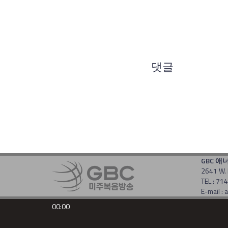
댓글
GBC 애
2641 W. 
TEL : 7
E-mail 
Copyrigh
00:00