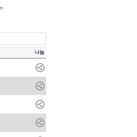
om
나눔