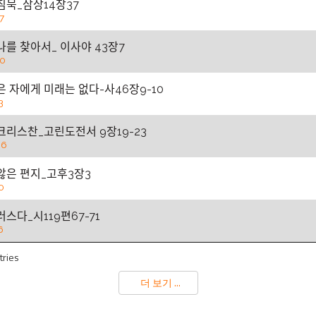
ᅵᆷ묵_삼상14장37
7
나를 찾아서_ 이사야 43장7
20
ᆽ은 자에게 미래는 없다-사46장9-10
3
 크리스찬_고린도전서 9장19-23
06
않은 편지_고후3장3
0
ᅳᆯ러스다_시119편67-71
6
tries
더 보기 ...