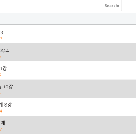
Search:
13
1
 12,14
5
11강
8
 9-10강
1
계 8강
4
ᆫ계
7