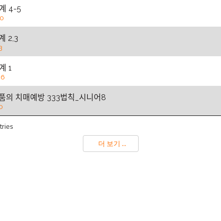
ᆫ계 4-5
20
ᆫ계 2,3
3
ᆫ계 1
06
ᆼ품의 치매예방 333법칙_시니어8
0
tries
더 보기 ...