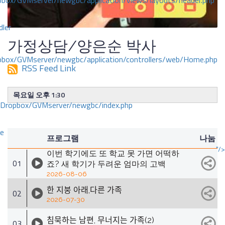
ox/GVMserver/newgbc/application/views/layouts/header.php
dler
가정상담/양은순 박사
box/GVMserver/newgbc/application/controllers/web/Home.php
RSS Feed Link
목요일 오후 1:30
/Dropbox/GVMserver/newgbc/index.php
ce
프로그램
나눔
"/>
이번 학기에도 또 학교 못 가면 어떡하
01
죠? 새 학기가 두려운 엄마의 고백
2026-08-06
한 지붕 아래,다른 가족
02
2026-07-30
침묵하는 남편, 무너지는 가족(2)
03